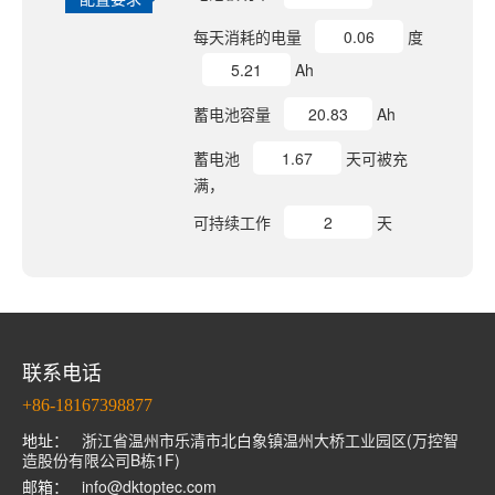
每天消耗的电量
度
Ah
蓄电池容量
Ah
蓄电池
天可被充
满，
可持续工作
天
联系电话
+86-18167398877
地址：
浙江省温州市乐清市北白象镇温州大桥工业园区(万控智
造股份有限公司B栋1F)
邮箱：
info@dktoptec.com